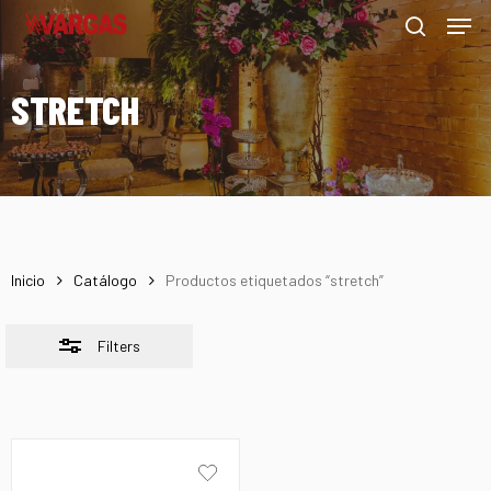
Men
Skip
Menu
to
Close
search
main
Filters
STRETCH
content
Inicio
Catálogo
Productos etiquetados “stretch”
Filters