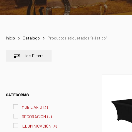
Inicio
Catálogo
Productos etiquetados “elástico”
Hide
Filters
CATEGORIAS
MOBILIARIO
[
0
]
DECORACION
[
0
]
ILLUMINICACIÓN
[
0
]