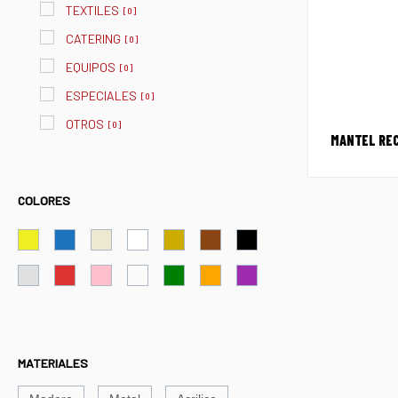
TEXTILES
[
0
]
CATERING
[
0
]
EQUIPOS
[
0
]
ESPECIALES
[
0
]
OTROS
[
0
]
MANTEL REC
COLORES
MATERIALES