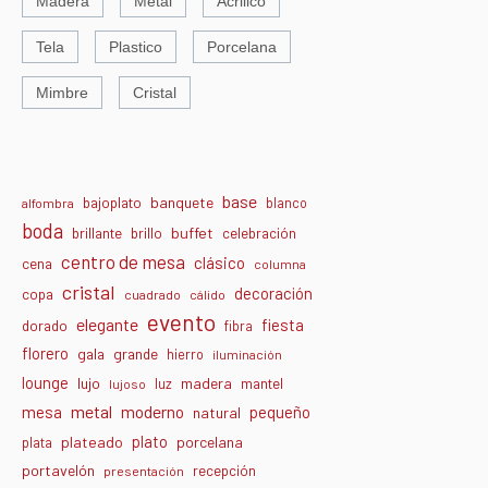
Madera
Metal
Acrilico
Tela
Plastico
Porcelana
Mimbre
Cristal
base
banquete
bajoplato
blanco
alfombra
boda
buffet
brillante
brillo
celebración
centro de mesa
clásico
cena
columna
cristal
decoración
copa
cuadrado
cálido
evento
elegante
fiesta
dorado
fibra
florero
gala
grande
hierro
iluminación
lounge
lujo
madera
luz
mantel
lujoso
metal
moderno
mesa
pequeño
natural
plato
plateado
porcelana
plata
portavelón
recepción
presentación