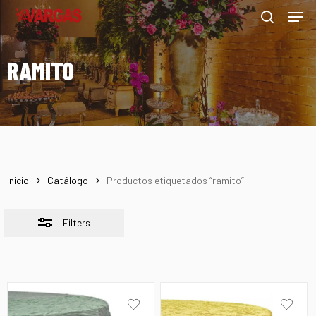
Men
Skip
Menu
to
Close
search
main
Filters
RAMITO
content
Inicio
Catálogo
Productos etiquetados “ramito”
Filters