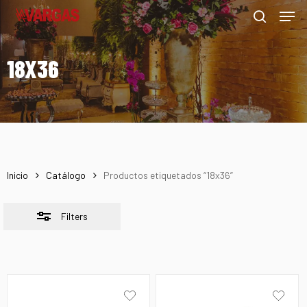
Men
Skip
Menu
to
Close
search
main
Filters
18X36
content
Inicio
Catálogo
Productos etiquetados “18x36”
Filters