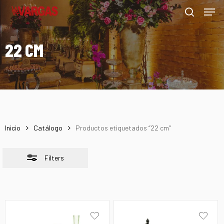
Men
Skip
Menu
to
Close
search
main
Filters
22 CM
content
Inicio
Catálogo
Productos etiquetados “22 cm”
Filters