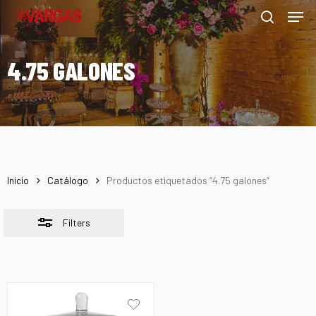
Men
Skip
Menu
to
Close
search
main
Filters
4.75 GALONES
content
Inicio
Catálogo
Productos etiquetados “4.75 galones”
Filters