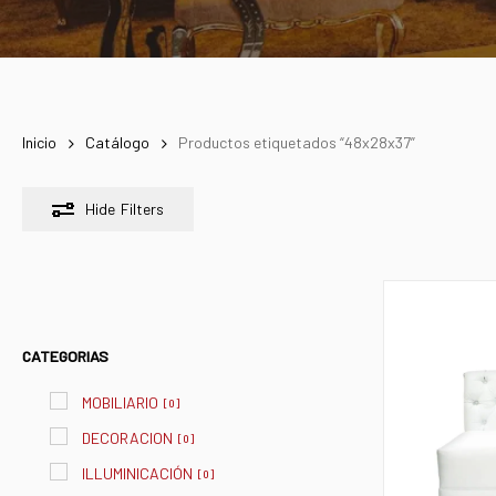
Inicio
Catálogo
Productos etiquetados “48x28x37”
Hide
Filters
CATEGORIAS
MOBILIARIO
[
0
]
DECORACION
[
0
]
ILLUMINICACIÓN
[
0
]