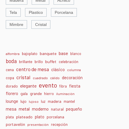
Madera
Metal
Acrilico
Tela
Plastico
Porcelana
Mimbre
Cristal
base
banquete
bajoplato
blanco
alfombra
boda
buffet
brillante
brillo
celebración
centro de mesa
clásico
cena
columna
cristal
decoración
copa
cuadrado
cálido
evento
elegante
fiesta
dorado
fibra
florero
gala
grande
hierro
iluminación
lounge
lujo
madera
luz
mantel
lujoso
metal
moderno
mesa
pequeño
natural
plato
plateado
porcelana
plata
portavelón
recepción
presentación