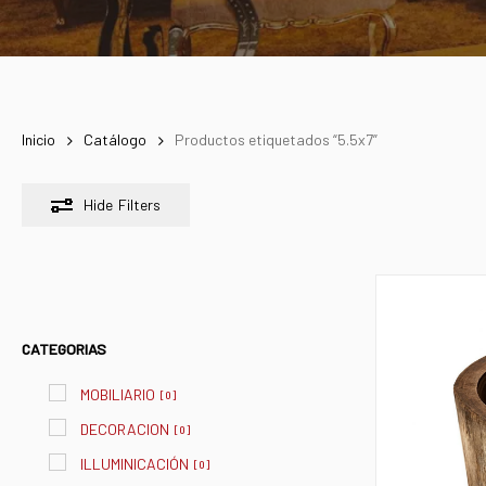
Inicio
Catálogo
Productos etiquetados “5.5x7”
Hide
Filters
CATEGORIAS
MOBILIARIO
[
0
]
DECORACION
[
0
]
ILLUMINICACIÓN
[
0
]