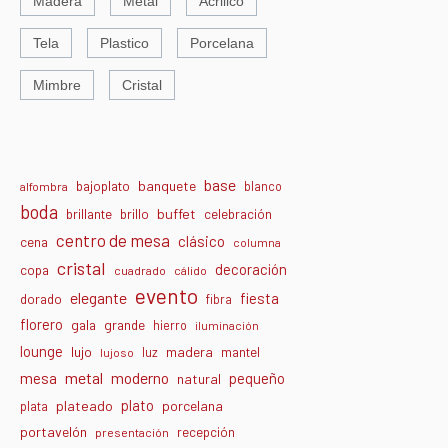
Madera
Metal
Acrilico
Tela
Plastico
Porcelana
Mimbre
Cristal
base
banquete
bajoplato
blanco
alfombra
boda
buffet
brillante
brillo
celebración
centro de mesa
clásico
cena
columna
cristal
decoración
copa
cuadrado
cálido
evento
elegante
fiesta
dorado
fibra
florero
gala
grande
hierro
iluminación
lounge
lujo
madera
luz
mantel
lujoso
metal
moderno
mesa
pequeño
natural
plato
plateado
porcelana
plata
portavelón
recepción
presentación