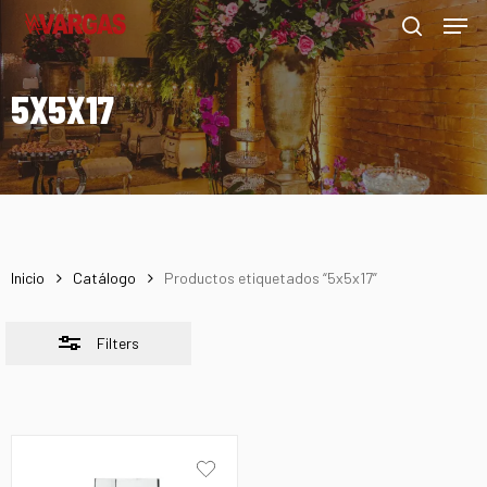
Men
Skip
Menu
to
Close
search
main
Filters
5X5X17
content
Inicio
Catálogo
Productos etiquetados “5x5x17”
Filters