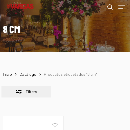
Men
Skip
Menu
to
Close
search
main
Filters
8 CM
content
Inicio
Catálogo
Productos etiquetados “8 cm”
Filters