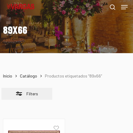
Men
Skip
Menu
to
Close
search
main
Filters
89X66
content
Inicio
Catálogo
Productos etiquetados “89x66”
Filters