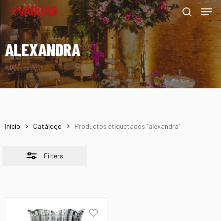
Men
Skip
Menu
to
Close
search
main
Filters
ALEXANDRA
content
Inicio
Catálogo
Productos etiquetados “alexandra”
Filters