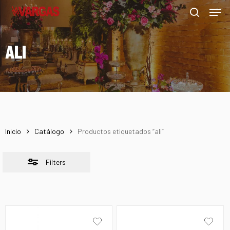
Men
Skip
Menu
to
Close
search
main
Filters
ALI
content
Inicio
Catálogo
Productos etiquetados “ali”
Filters