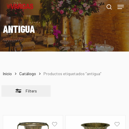
Men
Skip
Menu
to
Close
search
main
Filters
ANTIGUA
content
Inicio
Catálogo
Productos etiquetados “antigua”
Filters