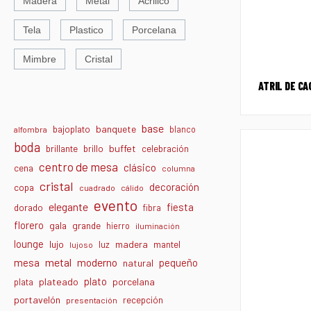
Madera
Metal
Acrilico
Tela
Plastico
Porcelana
Mimbre
Cristal
ATRIL DE CA
base
banquete
bajoplato
blanco
alfombra
boda
buffet
brillante
brillo
celebración
centro de mesa
clásico
cena
columna
cristal
decoración
copa
cuadrado
cálido
evento
elegante
fiesta
dorado
fibra
florero
gala
grande
hierro
iluminación
lounge
lujo
madera
luz
mantel
lujoso
metal
moderno
mesa
pequeño
natural
plato
plateado
porcelana
plata
portavelón
recepción
presentación