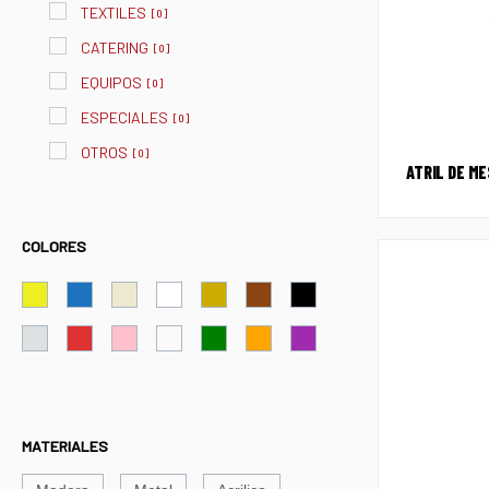
TEXTILES
[
0
]
CATERING
[
0
]
EQUIPOS
[
0
]
ESPECIALES
[
0
]
OTROS
[
0
]
ATRIL DE M
COLORES
MATERIALES