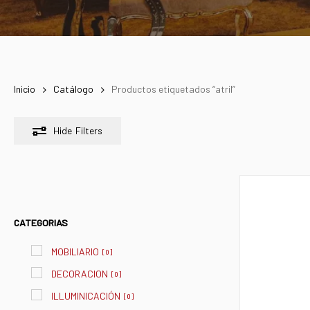
Inicio
Catálogo
Productos etiquetados “atril”
Hide
Filters
CATEGORIAS
MOBILIARIO
[
0
]
DECORACION
[
0
]
ILLUMINICACIÓN
[
0
]