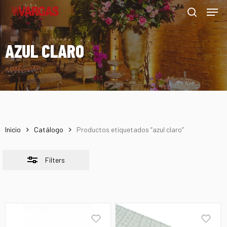
Men
Skip
Menu
to
Close
search
main
Filters
AZUL CLARO
content
Inicio
Catálogo
Productos etiquetados “azul claro”
Filters