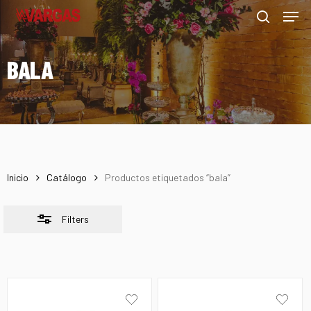
Men
Skip
Menu
to
Close
search
main
Filters
BALA
content
Inicio
Catálogo
Productos etiquetados “bala”
Filters