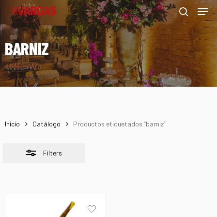
Men
Skip
Menu
to
Close
search
main
Filters
BARNIZ
content
Inicio
Catálogo
Productos etiquetados “barniz”
Filters