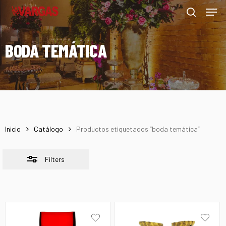
Men
Skip
Menu
to
Close
search
main
Filters
BODA TEMÁTICA
content
Inicio
Catálogo
Productos etiquetados “boda temática”
Filters