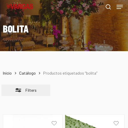
Men
Skip
Menu
to
Close
search
main
Filters
BOLITA
content
Inicio
Catálogo
Productos etiquetados “bolita”
Filters