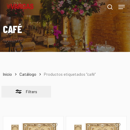
Men
Skip
Menu
to
Close
search
main
Filters
CAFÉ
content
Inicio
Catálogo
Productos etiquetados “café”
Filters