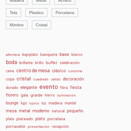
Madera
Metal
Acrilico
Tela
Plastico
Porcelana
Mimbre
Cristal
base
banquete
bajoplato
blanco
alfombra
boda
buffet
brillante
brillo
celebración
centro de mesa
clásico
cena
columna
cristal
decoración
copa
cuadrado
cálido
evento
elegante
fiesta
dorado
fibra
florero
gala
grande
hierro
iluminación
lounge
lujo
madera
luz
mantel
lujoso
metal
moderno
mesa
pequeño
natural
plato
plateado
porcelana
plata
portavelón
recepción
presentación