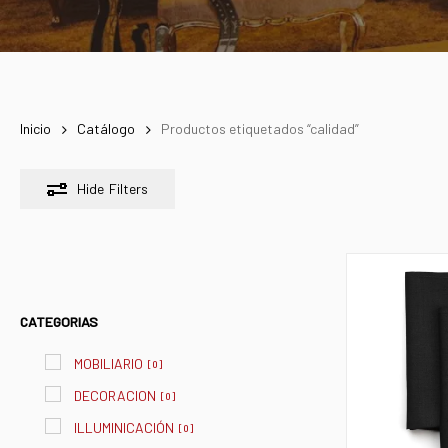
Inicio
Catálogo
Productos etiquetados “calidad”
Hide
Filters
CATEGORIAS
MOBILIARIO
[
0
]
DECORACION
[
0
]
ILLUMINICACIÓN
[
0
]