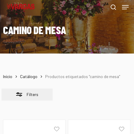
Men
Skip
Menu
to
Close
search
main
Filters
CAMINO DE MESA
content
Inicio
Catálogo
Productos etiquetados “camino de mesa”
Filters