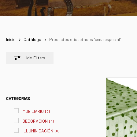
Inicio
Catálogo
Productos etiquetados “cena especial”
Hide
Filters
CATEGORIAS
MOBILIARIO
[
0
]
DECORACION
[
0
]
ILLUMINICACIÓN
[
0
]