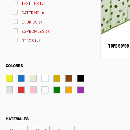
TEXTILES
[
0
]
CATERING
[
0
]
EQUIPOS
[
0
]
ESPECIALES
[
0
]
OTROS
[
0
]
TOPE 90*90 
COLORES
MATERIALES