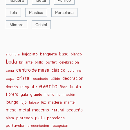
Madera
Metal
Acrilico
Tela
Plastico
Porcelana
Mimbre
Cristal
base
banquete
bajoplato
blanco
alfombra
boda
buffet
brillante
brillo
celebración
centro de mesa
clásico
cena
columna
cristal
decoración
copa
cuadrado
cálido
evento
elegante
fiesta
dorado
fibra
florero
gala
grande
hierro
iluminación
lounge
lujo
madera
luz
mantel
lujoso
metal
moderno
mesa
pequeño
natural
plato
plateado
porcelana
plata
portavelón
recepción
presentación