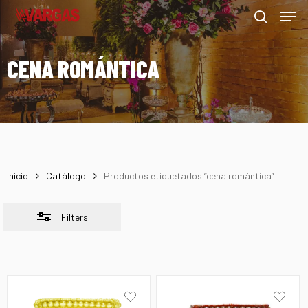
Men
Skip
Menu
to
Close
search
main
Filters
CENA ROMÁNTICA
content
Inicio
Catálogo
Productos etiquetados “cena romántica”
Filters