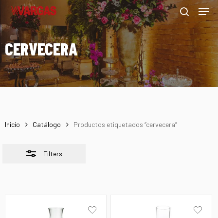
Men
Skip
Menu
to
Close
search
main
Filters
CERVECERA
content
Inicio
Catálogo
Productos etiquetados “cervecera”
Filters