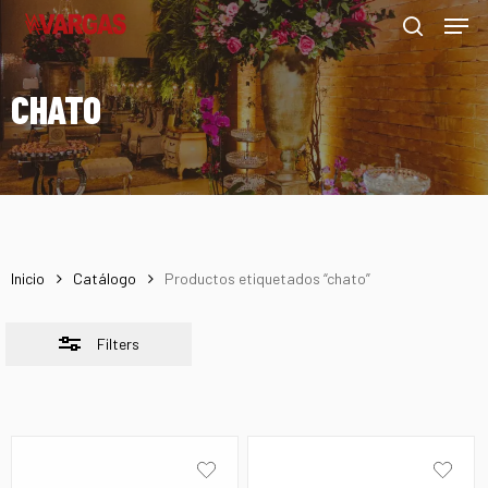
Men
Skip
Menu
to
Close
search
main
Filters
CHATO
content
Inicio
Catálogo
Productos etiquetados “chato”
Filters