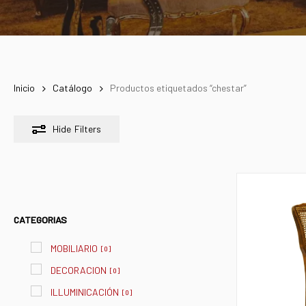
Inicio
Catálogo
Productos etiquetados “chestar”
Hide
Filters
CATEGORIAS
MOBILIARIO
[
0
]
DECORACION
[
0
]
ILLUMINICACIÓN
[
0
]