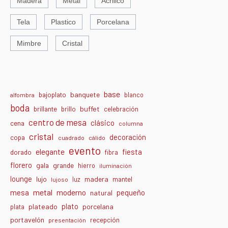
Madera
Metal
Acrilico
Tela
Plastico
Porcelana
Mimbre
Cristal
base
banquete
bajoplato
blanco
alfombra
boda
buffet
brillante
brillo
celebración
centro de mesa
clásico
cena
columna
cristal
decoración
copa
cuadrado
cálido
evento
elegante
fiesta
dorado
fibra
florero
gala
grande
hierro
iluminación
lounge
lujo
madera
luz
mantel
lujoso
metal
moderno
mesa
pequeño
natural
plato
plateado
porcelana
plata
portavelón
recepción
presentación