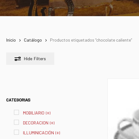
Inicio
Catálogo
Productos etiquetados “chocolate caliente”
Hide
Filters
CATEGORIAS
MOBILIARIO
[
0
]
DECORACION
[
0
]
ILLUMINICACIÓN
[
0
]