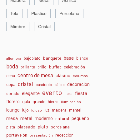
Madera
Metal
Acrilico
Tela
Plastico
Porcelana
Mimbre
Cristal
base
banquete
bajoplato
blanco
alfombra
boda
buffet
brillante
brillo
celebración
centro de mesa
clásico
cena
columna
cristal
decoración
copa
cuadrado
cálido
evento
elegante
fiesta
dorado
fibra
florero
gala
grande
hierro
iluminación
lounge
lujo
madera
luz
mantel
lujoso
metal
moderno
mesa
pequeño
natural
plato
plateado
porcelana
plata
portavelón
recepción
presentación