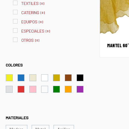
TEXTILES
[
0
]
CATERING
[
0
]
EQUIPOS
[
0
]
ESPECIALES
[
0
]
OTROS
[
0
]
MANTEL 60¨
COLORES
MATERIALES