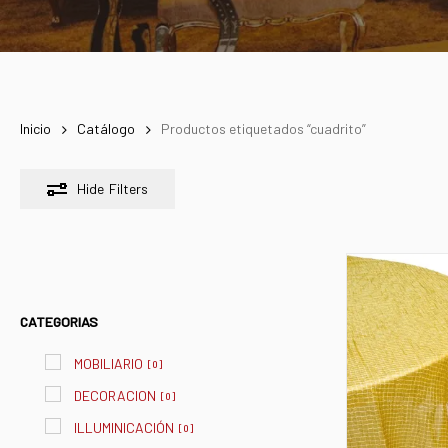
Inicio
Catálogo
Productos etiquetados “cuadrito”
Hide
Filters
CATEGORIAS
MOBILIARIO
[
0
]
DECORACION
[
0
]
ILLUMINICACIÓN
[
0
]