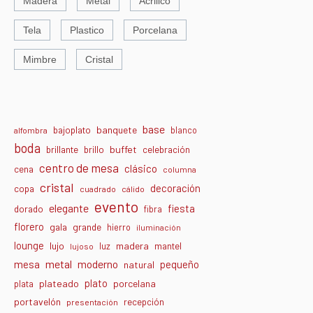
Madera
Metal
Acrilico
Tela
Plastico
Porcelana
Mimbre
Cristal
base
banquete
bajoplato
blanco
alfombra
boda
buffet
brillante
brillo
celebración
centro de mesa
clásico
cena
columna
cristal
decoración
copa
cuadrado
cálido
evento
elegante
fiesta
dorado
fibra
florero
gala
grande
hierro
iluminación
lounge
lujo
madera
luz
mantel
lujoso
metal
moderno
mesa
pequeño
natural
plato
plateado
porcelana
plata
portavelón
recepción
presentación