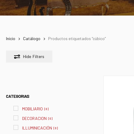
Inicio
Catálogo
Productos etiquetados “cúbico”
Hide
Filters
CATEGORIAS
MOBILIARIO
[
0
]
DECORACION
[
0
]
ILLUMINICACIÓN
[
0
]