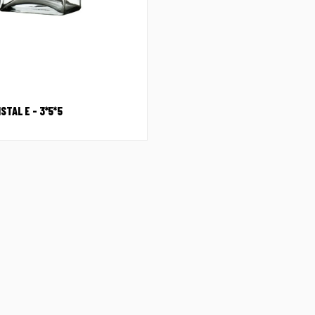
STAL E – 3*5*5