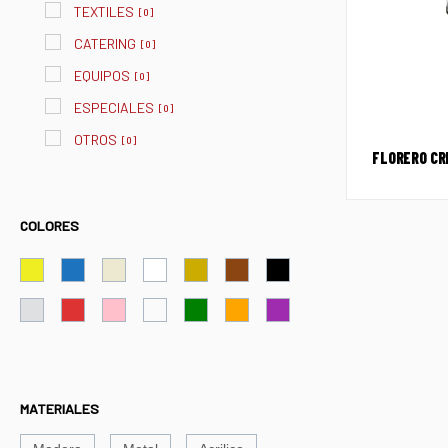
TEXTILES
[
0
]
CATERING
[
0
]
EQUIPOS
[
0
]
ESPECIALES
[
0
]
OTROS
[
0
]
FLORERO CRI
COLORES
MATERIALES