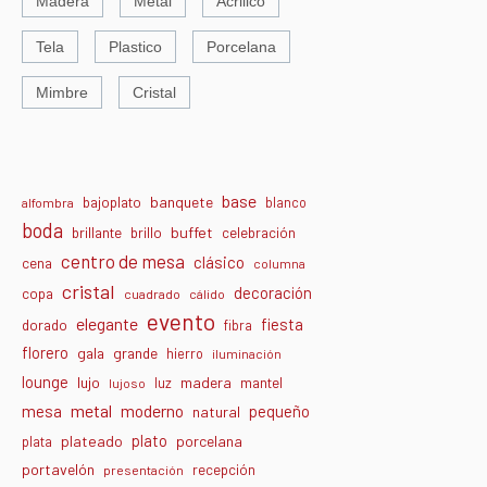
Madera
Metal
Acrilico
Tela
Plastico
Porcelana
Mimbre
Cristal
base
banquete
bajoplato
blanco
alfombra
boda
buffet
brillante
brillo
celebración
centro de mesa
clásico
cena
columna
cristal
decoración
copa
cuadrado
cálido
evento
elegante
fiesta
dorado
fibra
florero
gala
grande
hierro
iluminación
lounge
lujo
madera
luz
mantel
lujoso
metal
moderno
mesa
pequeño
natural
plato
plateado
porcelana
plata
portavelón
recepción
presentación