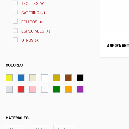
TEXTILES
[
0
]
CATERING
[
0
]
EQUIPOS
[
0
]
ESPECIALES
[
0
]
OTROS
[
0
]
ANFORA ANT
COLORES
MATERIALES