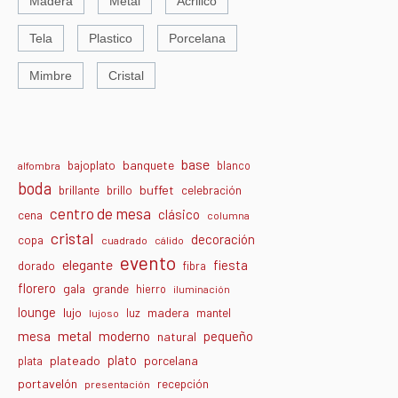
Madera
Metal
Acrilico
Tela
Plastico
Porcelana
Mimbre
Cristal
base
banquete
bajoplato
blanco
alfombra
boda
buffet
brillante
brillo
celebración
centro de mesa
clásico
cena
columna
cristal
decoración
copa
cuadrado
cálido
evento
elegante
fiesta
dorado
fibra
florero
gala
grande
hierro
iluminación
lounge
lujo
madera
luz
mantel
lujoso
metal
moderno
mesa
pequeño
natural
plato
plateado
porcelana
plata
portavelón
recepción
presentación