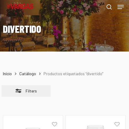
Men
Skip
Menu
to
Close
search
main
Filters
DIVERTIDO
content
Inicio
Catálogo
Productos etiquetados “divertido”
Filters