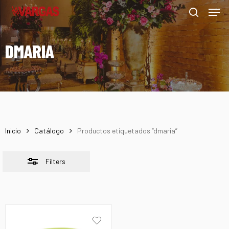
Men
Skip
Menu
to
Close
search
main
Filters
DMARIA
content
Inicio
Catálogo
Productos etiquetados “dmaria”
Filters