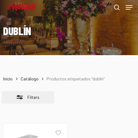
Men
Skip
Menu
to
Close
search
main
Filters
DUBLÍN
content
Inicio
Catálogo
Productos etiquetados “dublín”
Filters