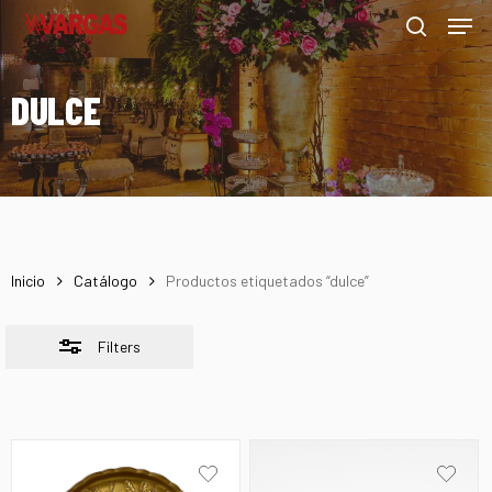
Men
Skip
Menu
to
Close
search
main
Filters
DULCE
content
Inicio
Catálogo
Productos etiquetados “dulce”
Filters