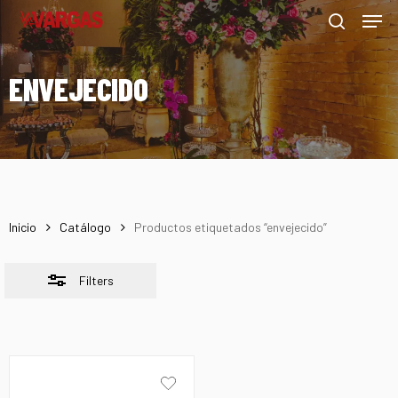
Men
Skip
Menu
to
Close
search
main
Filters
ENVEJECIDO
content
Inicio
Catálogo
Productos etiquetados “envejecido”
Filters