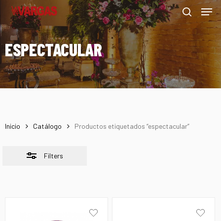
Men
Skip
Menu
to
Close
search
main
Filters
ESPECTACULAR
content
Inicio
Catálogo
Productos etiquetados “espectacular”
Filters