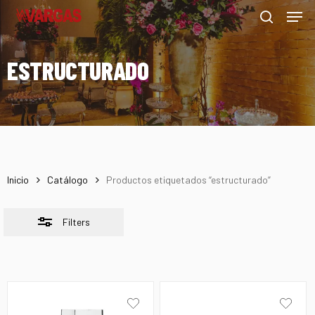
Men
Skip
Menu
to
Close
search
main
Filters
ESTRUCTURADO
content
Inicio
Catálogo
Productos etiquetados “estructurado”
Filters