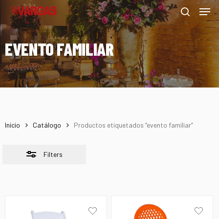
Men
Skip
Menu
to
Close
search
main
Filters
EVENTO FAMILIAR
content
Inicio
Catálogo
Productos etiquetados “evento familiar”
Filters