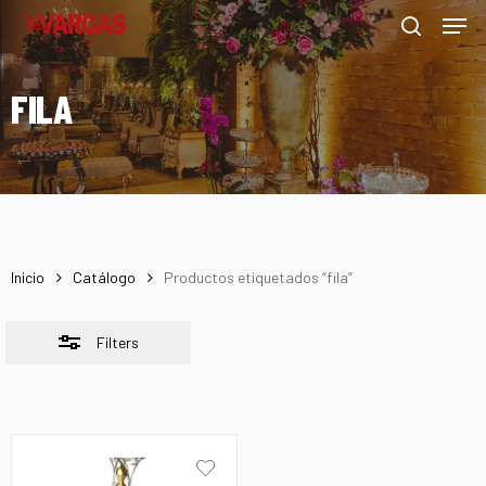
Men
Skip
Menu
to
Close
search
main
Filters
FILA
content
Inicio
Catálogo
Productos etiquetados “fila”
Filters