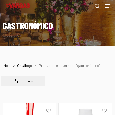
Men
Skip
Menu
to
Close
search
main
Filters
GASTRONÓMICO
content
Inicio
Catálogo
Productos etiquetados “gastronómico”
Filters