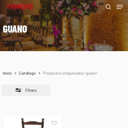
Men
Skip
Menu
to
Close
search
main
Filters
GUANO
content
Inicio
Catálogo
Productos etiquetados “guano”
Filters