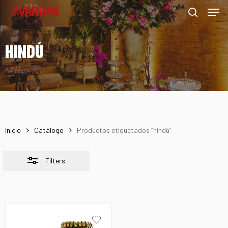
Men
Skip
Menu
to
Close
search
main
Filters
HINDÚ
content
Inicio
Catálogo
Productos etiquetados “hindú”
Filters