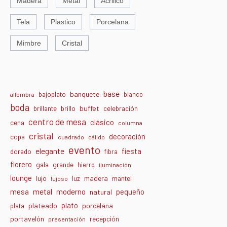
Madera
Metal
Acrilico
Tela
Plastico
Porcelana
Mimbre
Cristal
base
banquete
bajoplato
blanco
alfombra
boda
buffet
brillante
brillo
celebración
centro de mesa
clásico
cena
columna
cristal
decoración
copa
cuadrado
cálido
evento
elegante
fiesta
dorado
fibra
florero
gala
grande
hierro
iluminación
lounge
lujo
madera
luz
mantel
lujoso
metal
moderno
mesa
pequeño
natural
plato
plateado
porcelana
plata
portavelón
recepción
presentación