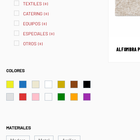
TEXTILES
[
0
]
CATERING
[
0
]
EQUIPOS
[
0
]
ESPECIALES
[
0
]
OTROS
[
0
]
ALFOMBRA P
COLORES
MATERIALES