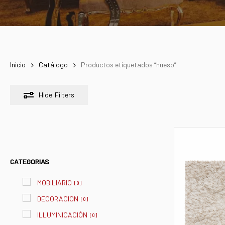
Inicio
Catálogo
Productos etiquetados “hueso”
Hide
Filters
CATEGORIAS
MOBILIARIO
[
0
]
DECORACION
[
0
]
ILLUMINICACIÓN
[
0
]