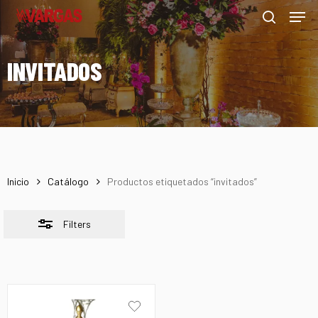
Men
Skip
Menu
to
Close
search
main
Filters
INVITADOS
content
Inicio
Catálogo
Productos etiquetados “invitados”
Filters