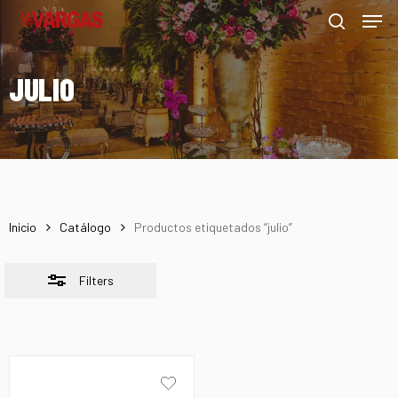
Men
Skip
Menu
to
Close
search
main
Filters
JULIO
content
Inicio
Catálogo
Productos etiquetados “julio”
Filters