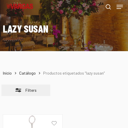
Men
Skip
Menu
to
Close
search
main
Filters
LAZY SUSAN
content
Inicio
Catálogo
Productos etiquetados “lazy susan”
Filters