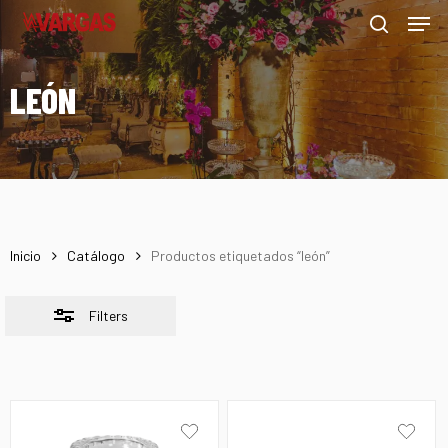
Men
Skip
Menu
to
Close
search
main
Filters
LEÓN
content
Inicio
Catálogo
Productos etiquetados “león”
Filters