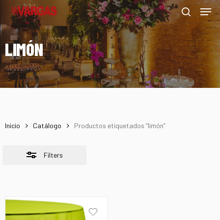
Men
Skip
Menu
to
Close
search
main
Filters
LIMÓN
content
Inicio
Catálogo
Productos etiquetados “limón”
Filters